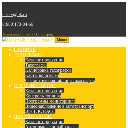
t_serv@bk.ru
8(988)173-84-66
Астрахань |
Элиста |
Волгоград |
Меню
ГЛАВНАЯ
ТАХОГРАФЫ
Каталог продукции
Тахографы
Калибровка тахографов
Карты водителей
Сравнительная таблица тахографов
GPS МОНИТОРИНГ
Каталог продукции
Контроль топлива
Программы мониторинга
Видеонаблюдение в автотранспорт
Эра ГЛОНАСС
ОНЛАЙН КАССЫ
Каталог продукции
Автономные онлайн кассы