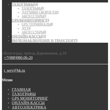
ТАХОГРАФЫ
14
ТАХОГРАФЫ
9
ДАТЧИКИ СКОРОСТИ
2
АКСЕССУАРЫ
3
GPS/МОНИТОРИНГ
23
GPS ТЕРМИНАЛЫ
8
ДУТ
6
АКСЕССУАРЫ
8
ОНЛАЙН-КАССЫ
12
ВИДЕОНАБЛЮДЕНИЕ В ТРАНСПОРТ
5
г.Волгоград, проезд Дорожников, д.18
+7(988)980-06-20
t_serv@bk.ru
Меню
ГЛАВНАЯ
ТАХОГРАФЫ
GPS МОНИТОРИНГ
ОНЛАЙН-КАССЫ
АВТОЭЛЕКТРИКА