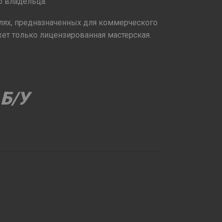
о владельца.
илях, предназначенных для коммерческого
ожет только лицензированная мастерская.
 Б/У