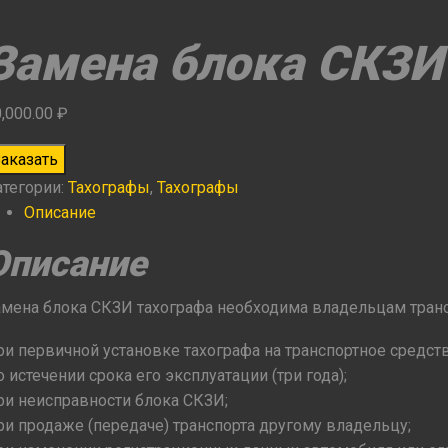
Замена блока СКЗИ
0,000.00
₽
Заказать
оличество
атегории:
Тахографы
,
Тахографы
амена
Описание
лока
Описание
КЗИ
амена блока СКЗИ тахографа необходима владельцам транс
ри первичной установке тахографа на транспортное средств
 истечении срока его эксплуатации (три года);
ри неисправности блока СКЗИ;
ри продаже (передаче) транспорта другому владельцу;