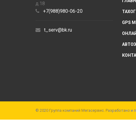
ГЛАВН
д.18
+7(988)980-06-20
ТАХО
GPS 
t_serv@bk.ru
ОНЛА
АВТО
КОНТ
© 2020 Группа компаний Мегасервис. Разработано и 