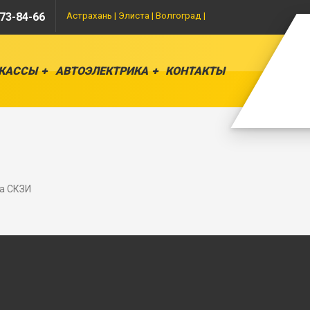
73-84-66
Астрахань |
Элиста |
Волгоград |
 КАССЫ
АВТОЭЛЕКТРИКА
КОНТАКТЫ
а СКЗИ