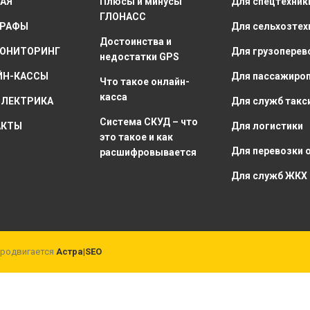
АЯ
Плюсы и минусы
Для спецтехник
ГЛОНАСС
ГРАФЫ
Для сельхозтех
Достоинства и
МОНИТОРИНГ
Для грузоперев
недостатки GPS
ЙН-КАССЫ
Для пассажиро
Что такое онлайн-
касса
ЭЛЕКТРИКА
Для служб такс
Система СКУД – что
АКТЫ
Для логистики
это такое и как
Для перевозки 
расшифровывается
Для служб ЖКХ
продвигается
Астра|SEO