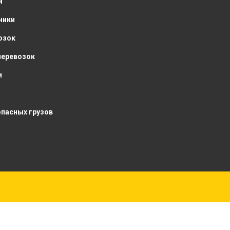
и
ники
озок
перевозок
и
опасных грузов